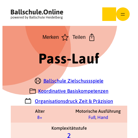
Zum
Inhalt
springen
Merken
Teilen
Pass-Lauf
Ballschule Zielschussspiele
Koordinative Basiskompetenzen
Organisationsdruck Zeit & Präzision
Alter
Motorische Ausführung
8+
Fuß
,
Hand
Komplexitätsstufe
2