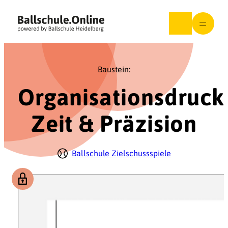
Zum
Inhalt
springen
Baustein:
Organisationsdruck
Zeit & Präzision
Ballschule Zielschussspiele