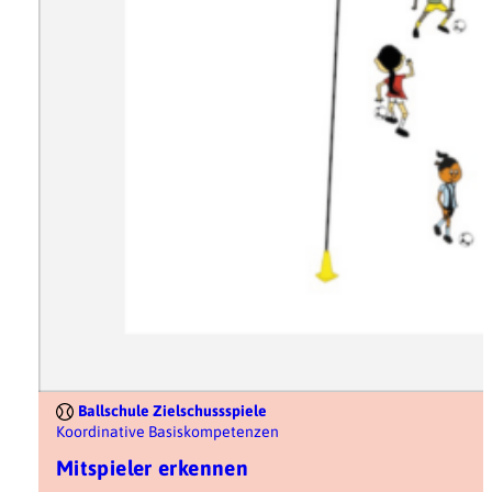
Ballschule Zielschussspiele
Koordinative Basiskompetenzen
Mitspieler erkennen