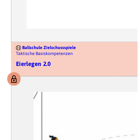
Ballschule Zielschussspiele
Taktische Basiskompetenzen
Eierlegen 2.0