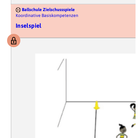
Ballschule Zielschussspiele
Koordinative Basiskompetenzen
Inselspiel