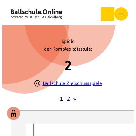
Zum
Inhalt
springen
Spiele
der Komplexitätsstufe:
2
Ballschule Zielschussspiele
1
2
»