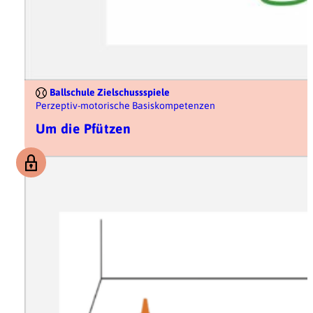
Ballschule Zielschussspiele
Perzeptiv-motorische Basiskompetenzen
Um die Pfützen