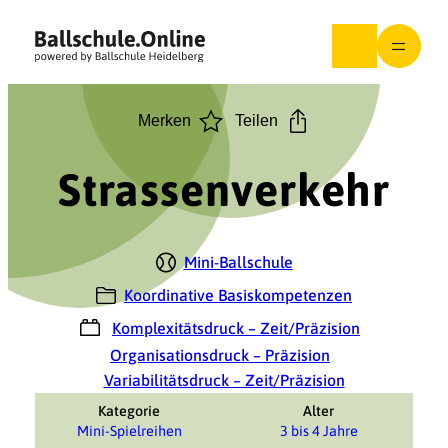
Zum
Inhalt
springen
Merken
Teilen
Strassenverkehr
Mini-Ballschule
Koordinative Basiskompetenzen
Komplexitätsdruck – Zeit/Präzision
Organisationsdruck – Präzision
Variabilitätsdruck – Zeit/Präzision
Kategorie
Alter
Mini-Spielreihen
3 bis 4 Jahre