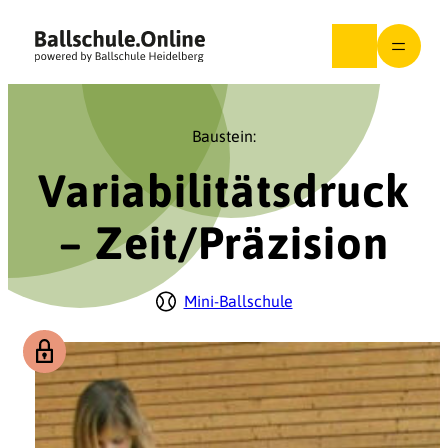
Zum
Inhalt
springen
Baustein:
Variabilitätsdruck
– Zeit/Präzision
Mini-Ballschule