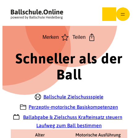
Zum
Inhalt
springen
Merken
Teilen
Schneller als der
Ball
Ballschule Zielschussspiele
Perzeptiv-motorische Basiskompetenzen
Ballabgabe & Zielschuss Krafteinsatz steuern
Laufweg zum Ball bestimmen
Alter
Motorische Ausführung