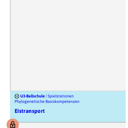
U3-Ballschule
| Spielstationen
Phylogenetische Basiskompetenzen
Eistransport