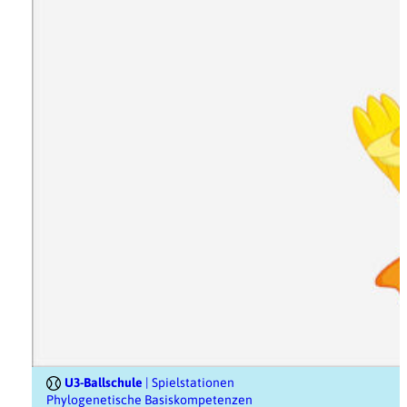
U3-Ballschule
| Spielstationen
Phylogenetische Basiskompetenzen