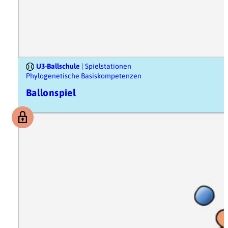
U3-Ballschule
| Spielstationen
Phylogenetische Basiskompetenzen
Ballonspiel