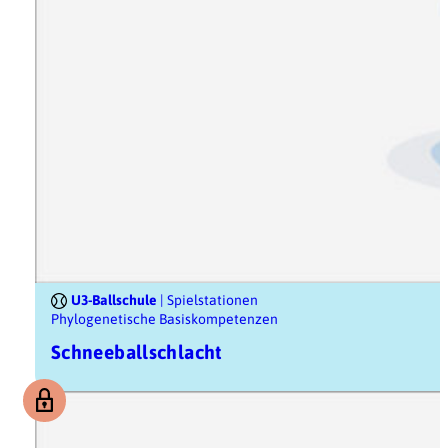
U3-Ballschule
| Spielstationen
Phylogenetische Basiskompetenzen
Schneeballschlacht