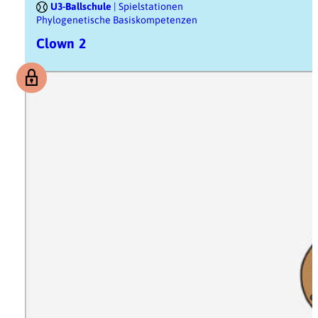
U3-Ballschule
| Spielstationen
Phylogenetische Basiskompetenzen
Clown 2