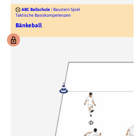
ABC Ballschule
| Baustein Spiel
Taktische Basiskompetenzen
Bänkeball