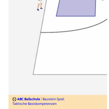
ABC Ballschule
| Baustein Spiel
Taktische Basiskompetenzen