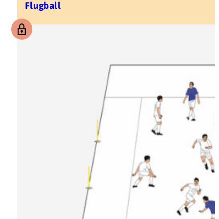
Flugball