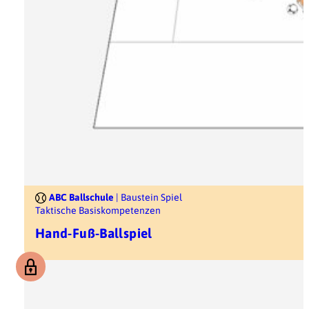
ABC Ballschule
| Baustein Spiel
Taktische Basiskompetenzen
Hand-Fuß-Ballspiel