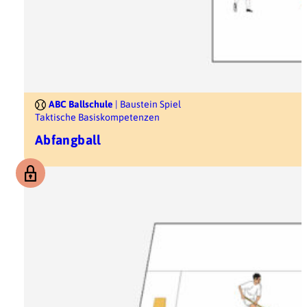
ABC Ballschule
| Baustein Spiel
Taktische Basiskompetenzen
Abfangball