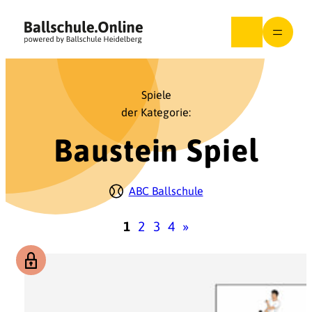
Zum
Inhalt
springen
Spiele
der Kategorie:
Baustein Spiel
ABC Ballschule
1
2
3
4
»