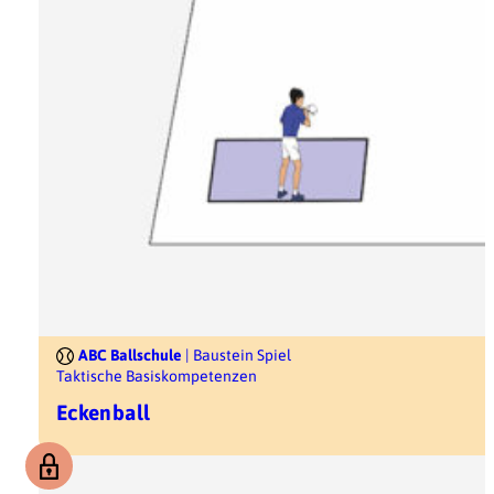
ABC Ballschule
| Baustein Spiel
Taktische Basiskompetenzen
Eckenball