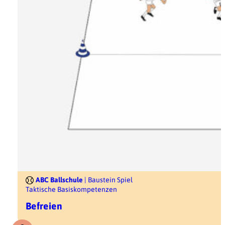
ABC Ballschule
| Baustein Spiel
Taktische Basiskompetenzen
Befreien