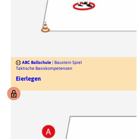
ABC Ballschule
| Baustein Spiel
Taktische Basiskompetenzen
Eierlegen