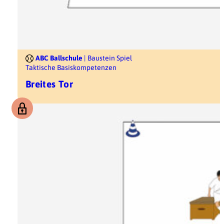
ABC Ballschule
| Baustein Spiel
Taktische Basiskompetenzen
Breites Tor