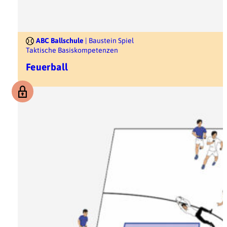
ABC Ballschule
| Baustein Spiel
Taktische Basiskompetenzen
Feuerball