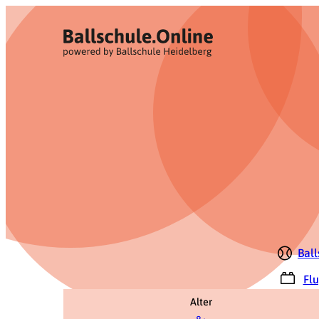
Zum
Inhalt
springen
Ball
Fl
Alter