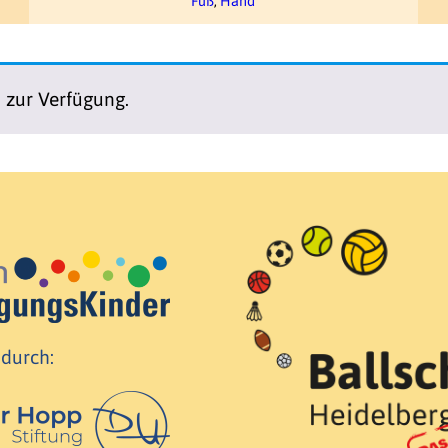
Fuß
,
Hand
n zur Verfügung.
 durch: