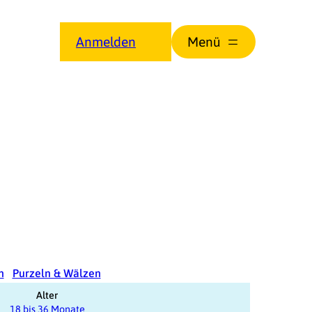
Anmelden
n
Purzeln & Wälzen
Alter
18 bis 36 Monate