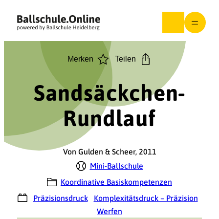
Zum
Inhalt
springen
Merken
Teilen
Sandsäckchen-
Rundlauf
Von Gulden & Scheer, 2011
Mini-Ballschule
Koordinative Basiskompetenzen
Präzisionsdruck
Komplexitätsdruck – Präzision
Werfen