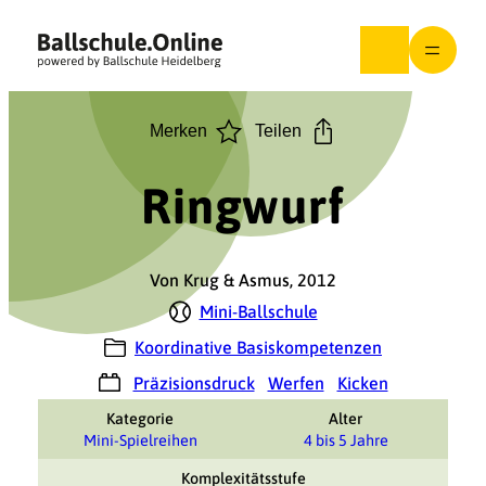
Zum
Inhalt
springen
Merken
Teilen
Ringwurf
Von Krug & Asmus, 2012
Mini-Ballschule
Koordinative Basiskompetenzen
Präzisionsdruck
Werfen
Kicken
Kategorie
Alter
Mini-Spielreihen
4 bis 5 Jahre
Komplexitätsstufe