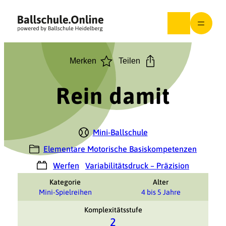
Zum
Inhalt
springen
Merken
Teilen
Rein damit
Mini-Ballschule
Elementare Motorische Basiskompetenzen
Werfen
Variabilitätsdruck – Präzision
Kategorie
Alter
Mini-Spielreihen
4 bis 5 Jahre
Komplexitätsstufe
2