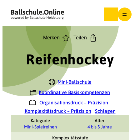
Zum
Inhalt
springen
Merken
Teilen
Reifenhockey
Mini-Ballschule
Koordinative Basiskompetenzen
Organisationsdruck – Präzision
Komplexitätsdruck – Präzision
Schlagen
Kategorie
Alter
Mini-Spielreihen
4 bis 5 Jahre
Komplexitätsstufe