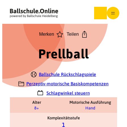
Zum
Inhalt
springen
Merken
Teilen
Prellball
Ballschule Rückschlagspiele
Perzeptiv-motorische Basiskompetenzen
Schlagwinkel steuern
Alter
Motorische Ausführung
8+
Hand
Komplexitätsstufe
1