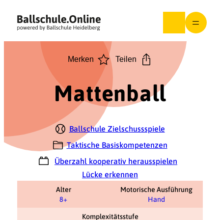
Zum
Inhalt
springen
Merken
Teilen
Mattenball
Ballschule Zielschussspiele
Taktische Basiskompetenzen
Überzahl kooperativ herausspielen
Lücke erkennen
Alter
Motorische Ausführung
8+
Hand
Komplexitätsstufe