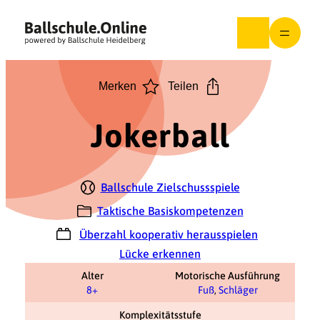
Zum
Inhalt
springen
Merken
Teilen
Jokerball
Ballschule Zielschussspiele
Taktische Basiskompetenzen
Überzahl kooperativ herausspielen
Lücke erkennen
Alter
Motorische Ausführung
8+
Fuß
,
Schläger
Komplexitätsstufe