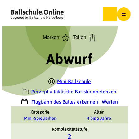
Zum
Inhalt
springen
Merken
Teilen
Abwurf
Mini-Ballschule
Perzeptiv-taktische Basiskompetenzen
Flugbahn des Balles erkennen
Werfen
Kategorie
Alter
Mini-Spielreihen
4 bis 5 Jahre
Komplexitätsstufe
2