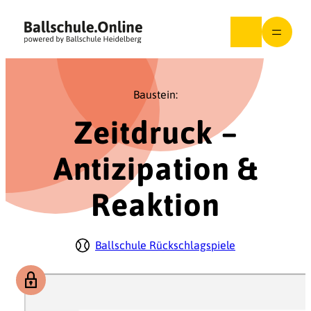
Zum
Inhalt
springen
Baustein:
Zeitdruck –
Antizipation &
Reaktion
Ballschule Rückschlagspiele