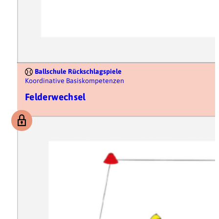
Ballschule Rückschlagspiele
Koordinative Basiskompetenzen
Felderwechsel