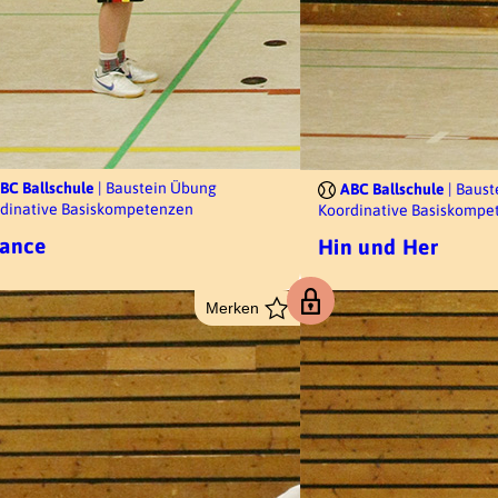
BC Ballschule
| Baustein Übung
ABC Ballschule
| Baus
dinative Basiskompetenzen
Koordinative Basiskompe
lance
Hin und Her
Merken