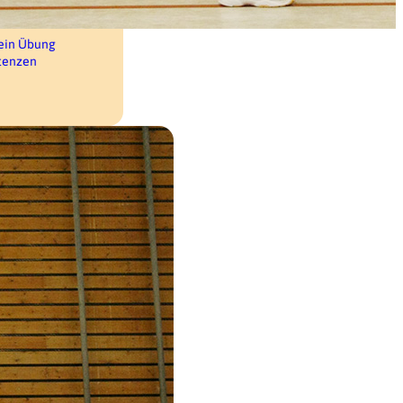
tein Übung
tenzen