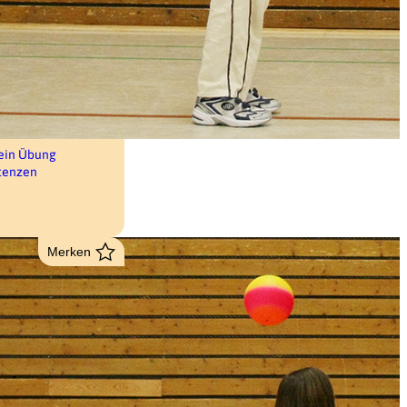
tein Übung
tenzen
Merken