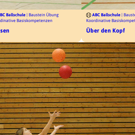
BC Ballschule
| Baustein Übung
ABC Ballschule
| Baus
dinative Basiskompetenzen
Koordinative Basiskompe
ssen
Über den Kopf