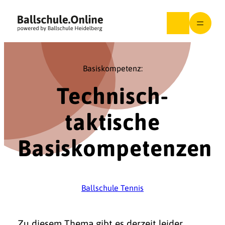
Zum
Inhalt
springen
Basiskompetenz:
Technisch-
taktische
Basiskompetenzen
Ballschule Tennis
Zu diesem Thema gibt es derzeit leider